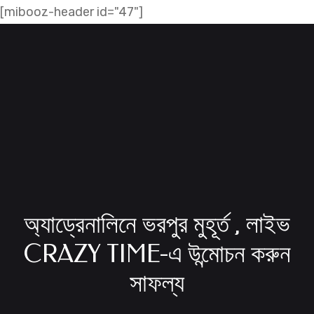
Skip
[mibooz-header id="47"]
to
content
অ্যাড্রেনালিনে ভরপুর মুহূর্ত , লাইভ
CRAZY TIME-এ উন্মোচন করুন
সাফল্য