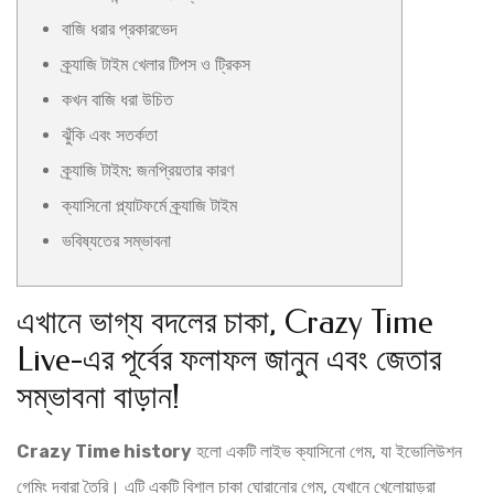
বাজি ধরার প্রকারভেদ
ক্র্যাজি টাইম খেলার টিপস ও ট্রিকস
কখন বাজি ধরা উচিত
ঝুঁকি এবং সতর্কতা
ক্র্যাজি টাইম: জনপ্রিয়তার কারণ
ক্যাসিনো প্ল্যাটফর্মে ক্র্যাজি টাইম
ভবিষ্যতের সম্ভাবনা
এখানে ভাগ্য বদলের চাকা, Crazy Time
Live-এর পূর্বের ফলাফল জানুন এবং জেতার
সম্ভাবনা বাড়ান!
Crazy Time history
হলো একটি লাইভ ক্যাসিনো গেম, যা ইভোলিউশন
গেমিং দ্বারা তৈরি। এটি একটি বিশাল চাকা ঘোরানোর গেম, যেখানে খেলোয়াড়রা