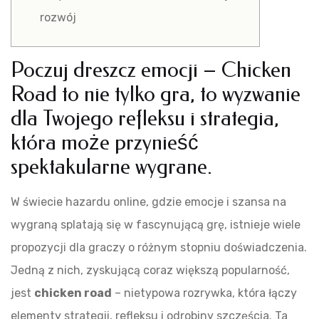
rozwój
Poczuj dreszcz emocji – Chicken
Road to nie tylko gra, to wyzwanie
dla Twojego refleksu i strategia,
która może przynieść
spektakularne wygrane.
W świecie hazardu online, gdzie emocje i szansa na
wygraną splatają się w fascynującą grę, istnieje wiele
propozycji dla graczy o różnym stopniu doświadczenia.
Jedną z nich, zyskującą coraz większą popularność,
jest
chicken road
– nietypowa rozrywka, która łączy
elementy strategii, refleksu i odrobiny szczęścia. Ta