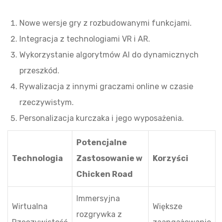
Nowe wersje gry z rozbudowanymi funkcjami.
Integracja z technologiami VR i AR.
Wykorzystanie algorytmów AI do dynamicznych
przeszkód.
Rywalizacja z innymi graczami online w czasie
rzeczywistym.
Personalizacja kurczaka i jego wyposażenia.
Potencjalne
Technologia
Zastosowanie w
Korzyści
Chicken Road
Immersyjna
Wirtualna
Większe
rozgrywka z