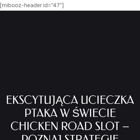
Skip
[mibooz-header id="47"]
to
content
EKSCYTUJĄCA UCIECZKA
PTAKA W ŚWIECIE
CHICKEN ROAD SLOT –
POZNAJ STRATEGIE