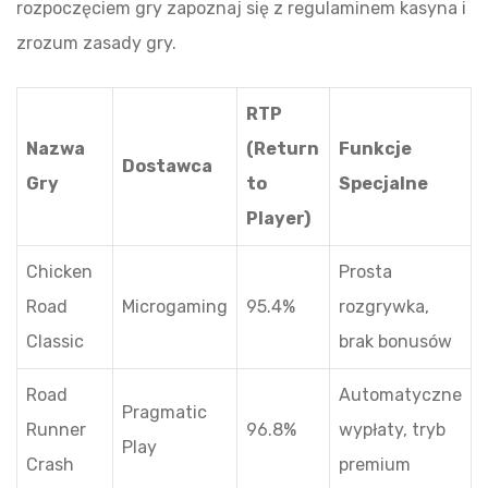
rozpoczęciem gry zapoznaj się z regulaminem kasyna i
zrozum zasady gry.
RTP
Nazwa
(Return
Funkcje
Dostawca
Gry
to
Specjalne
Player)
Chicken
Prosta
Road
Microgaming
95.4%
rozgrywka,
Classic
brak bonusów
Road
Automatyczne
Pragmatic
Runner
96.8%
wypłaty, tryb
Play
Crash
premium