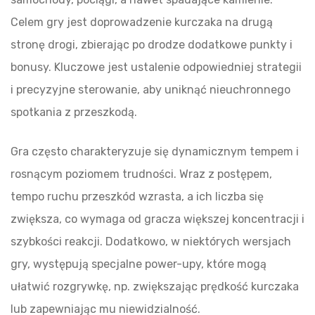
Celem gry jest doprowadzenie kurczaka na drugą
stronę drogi, zbierając po drodze dodatkowe punkty i
bonusy. Kluczowe jest ustalenie odpowiedniej strategii
i precyzyjne sterowanie, aby uniknąć nieuchronnego
spotkania z przeszkodą.
Gra często charakteryzuje się dynamicznym tempem i
rosnącym poziomem trudności. Wraz z postępem,
tempo ruchu przeszkód wzrasta, a ich liczba się
zwiększa, co wymaga od gracza większej koncentracji i
szybkości reakcji. Dodatkowo, w niektórych wersjach
gry, występują specjalne power-upy, które mogą
ułatwić rozgrywkę, np. zwiększając prędkość kurczaka
lub zapewniając mu niewidzialność.