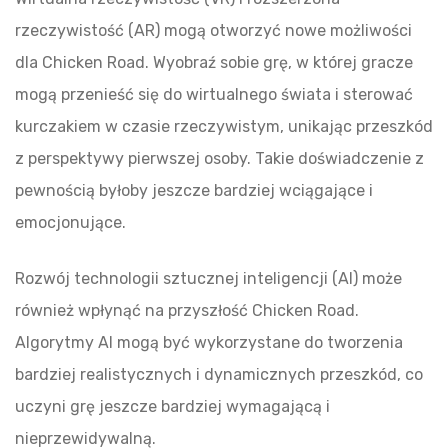
rzeczywistość (AR) mogą otworzyć nowe możliwości
dla Chicken Road. Wyobraź sobie grę, w której gracze
mogą przenieść się do wirtualnego świata i sterować
kurczakiem w czasie rzeczywistym, unikając przeszkód
z perspektywy pierwszej osoby. Takie doświadczenie z
pewnością byłoby jeszcze bardziej wciągające i
emocjonujące.
Rozwój technologii sztucznej inteligencji (AI) może
również wpłynąć na przyszłość Chicken Road.
Algorytmy AI mogą być wykorzystane do tworzenia
bardziej realistycznych i dynamicznych przeszkód, co
uczyni grę jeszcze bardziej wymagającą i
nieprzewidywalną.