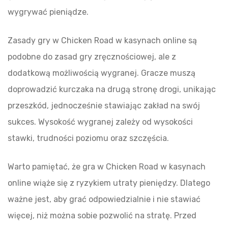
wygrywać pieniądze.
Zasady gry w Chicken Road w kasynach online są
podobne do zasad gry zręcznościowej, ale z
dodatkową możliwością wygranej. Gracze muszą
doprowadzić kurczaka na drugą stronę drogi, unikając
przeszkód, jednocześnie stawiając zakład na swój
sukces. Wysokość wygranej zależy od wysokości
stawki, trudności poziomu oraz szczęścia.
Warto pamiętać, że gra w Chicken Road w kasynach
online wiąże się z ryzykiem utraty pieniędzy. Dlatego
ważne jest, aby grać odpowiedzialnie i nie stawiać
więcej, niż można sobie pozwolić na stratę. Przed