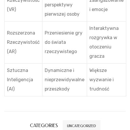
Rzeczywistość
zaangażowanie
perspektywy
(VR)
i emocje
pierwszej osoby
Interaktywna
Rozszerzona
Przeniesienie gry
rozgrywka w
Rzeczywistość
do świata
otoczeniu
(AR)
rzeczywistego
gracza
Sztuczna
Dynamiczne i
Większe
Inteligencja
nieprzewidywalne
wyzwanie i
(AI)
przeszkody
trudność
CATEGORIES
UNCATEGORIZED