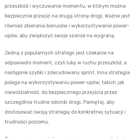
przeszkód i wyczuwanie momentu, w którym można
bezpiecznie przejść na drugą stronę drogi. Ważne jest
również zbieranie bonusów i wykorzystywanie power-
upów, aby zwiększyć swoje szanse na wygraną.
Jedną z popularnych strategii jest czekanie na
odpowiedni moment, czyli lukę w ruchu przeszkód, a
następnie szybki i zdecydowany sprint. Inna strategia
polega na wykorzystywaniu power-upów, takich jak
niewidzialność, do bezpiecznego przejścia przez
szczególnie trudne odcinki drogi. Pamiętaj, aby
dostosować swoją strategię do konkretnej sytuacji i
trudności poziomu.