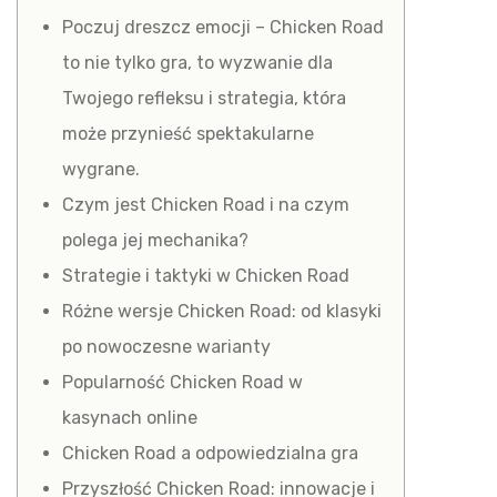
Poczuj dreszcz emocji – Chicken Road
to nie tylko gra, to wyzwanie dla
Twojego refleksu i strategia, która
może przynieść spektakularne
wygrane.
Czym jest Chicken Road i na czym
polega jej mechanika?
Strategie i taktyki w Chicken Road
Różne wersje Chicken Road: od klasyki
po nowoczesne warianty
Popularność Chicken Road w
kasynach online
Chicken Road a odpowiedzialna gra
Przyszłość Chicken Road: innowacje i