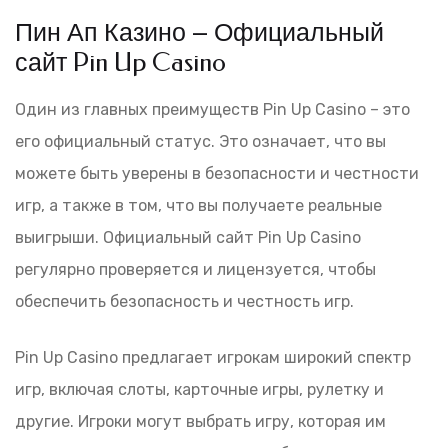
Пин Ап Казино – Официальный
сайт Pin Up Casino
Один из главных преимуществ Pin Up Casino – это
его официальный статус. Это означает, что вы
можете быть уверены в безопасности и честности
игр, а также в том, что вы получаете реальные
выигрыши. Официальный сайт Pin Up Casino
регулярно проверяется и лицензуется, чтобы
обеспечить безопасность и честность игр.
Pin Up Casino предлагает игрокам широкий спектр
игр, включая слоты, карточные игры, рулетку и
другие. Игроки могут выбрать игру, которая им