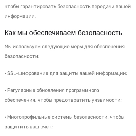
чтобы гарантировать безопасность передачи вашей
информации.
Как мы обеспечиваем безопасность
Мы используем следующие меры для обеспечения
безопасности:
• SSL-шифрование для защиты вашей информации;
• Регулярные обновления программного
обеспечения, чтобы предотвратить уязвимости;
• Многопрофильные системы безопасности, чтобы
защитить ваш счет;