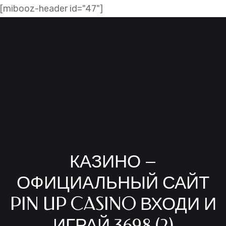
Skip
[mibooz-header id="47"]
to
content
КАЗИНО –
ОФИЦИАЛЬНЫЙ САЙТ
PIN UP CASINO ВХОДИ И
ИГРАЙ.3698 (2)