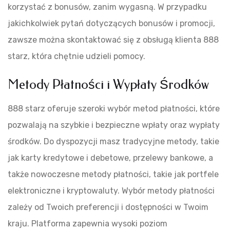
korzystać z bonusów, zanim wygasną. W przypadku
jakichkolwiek pytań dotyczących bonusów i promocji,
zawsze można skontaktować się z obsługą klienta 888
starz, która chętnie udzieli pomocy.
Metody Płatności i Wypłaty Środków
888 starz oferuje szeroki wybór metod płatności, które
pozwalają na szybkie i bezpieczne wpłaty oraz wypłaty
środków. Do dyspozycji masz tradycyjne metody, takie
jak karty kredytowe i debetowe, przelewy bankowe, a
także nowoczesne metody płatności, takie jak portfele
elektroniczne i kryptowaluty. Wybór metody płatności
zależy od Twoich preferencji i dostępności w Twoim
kraju. Platforma zapewnia wysoki poziom