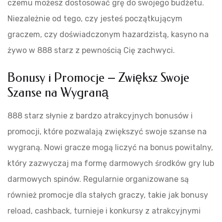
czemu możesz dostosować grę do swojego budżetu.
Niezależnie od tego, czy jesteś początkującym
graczem, czy doświadczonym hazardzistą, kasyno na
żywo w 888 starz z pewnością Cię zachwyci.
Bonusy i Promocje – Zwiększ Swoje
Szanse na Wygraną
888 starz słynie z bardzo atrakcyjnych bonusów i
promocji, które pozwalają zwiększyć swoje szanse na
wygraną. Nowi gracze mogą liczyć na bonus powitalny,
który zazwyczaj ma formę darmowych środków gry lub
darmowych spinów. Regularnie organizowane są
również promocje dla stałych graczy, takie jak bonusy
reload, cashback, turnieje i konkursy z atrakcyjnymi