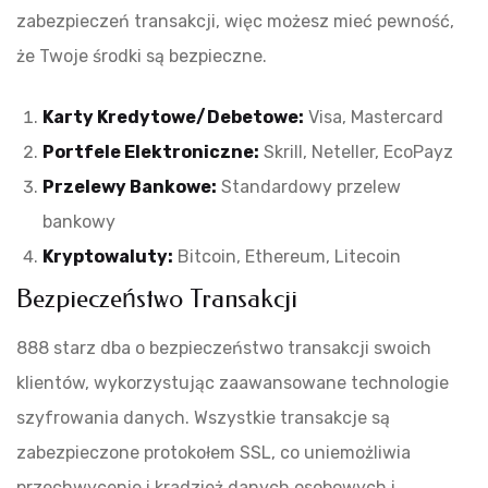
zabezpieczeń transakcji, więc możesz mieć pewność,
że Twoje środki są bezpieczne.
Karty Kredytowe/Debetowe:
Visa, Mastercard
Portfele Elektroniczne:
Skrill, Neteller, EcoPayz
Przelewy Bankowe:
Standardowy przelew
bankowy
Kryptowaluty:
Bitcoin, Ethereum, Litecoin
Bezpieczeństwo Transakcji
888 starz dba o bezpieczeństwo transakcji swoich
klientów, wykorzystując zaawansowane technologie
szyfrowania danych. Wszystkie transakcje są
zabezpieczone protokołem SSL, co uniemożliwia
przechwycenie i kradzież danych osobowych i