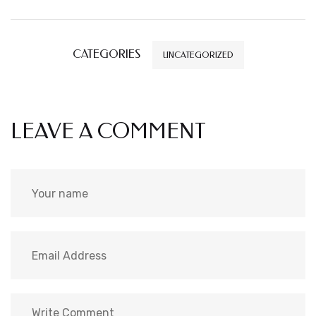
CATEGORIES
UNCATEGORIZED
LEAVE A COMMENT