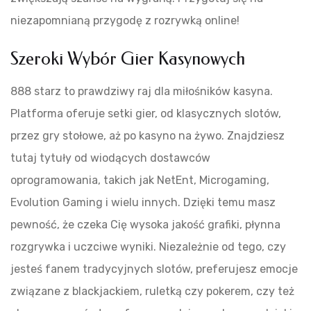
niezapomnianą przygodę z rozrywką online!
Szeroki Wybór Gier Kasynowych
888 starz to prawdziwy raj dla miłośników kasyna.
Platforma oferuje setki gier, od klasycznych slotów,
przez gry stołowe, aż po kasyno na żywo. Znajdziesz
tutaj tytuły od wiodących dostawców
oprogramowania, takich jak NetEnt, Microgaming,
Evolution Gaming i wielu innych. Dzięki temu masz
pewność, że czeka Cię wysoka jakość grafiki, płynna
rozgrywka i uczciwe wyniki. Niezależnie od tego, czy
jesteś fanem tradycyjnych slotów, preferujesz emocje
związane z blackjackiem, ruletką czy pokerem, czy też