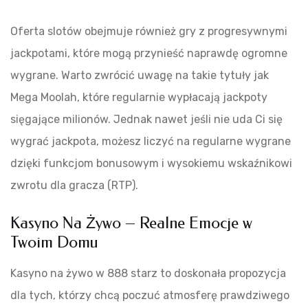
Oferta slotów obejmuje również gry z progresywnymi
jackpotami, które mogą przynieść naprawdę ogromne
wygrane. Warto zwrócić uwagę na takie tytuły jak
Mega Moolah, które regularnie wypłacają jackpoty
sięgające milionów. Jednak nawet jeśli nie uda Ci się
wygrać jackpota, możesz liczyć na regularne wygrane
dzięki funkcjom bonusowym i wysokiemu wskaźnikowi
zwrotu dla gracza (RTP).
Kasyno Na Żywo – Realne Emocje w
Twoim Domu
Kasyno na żywo w 888 starz to doskonała propozycja
dla tych, którzy chcą poczuć atmosferę prawdziwego