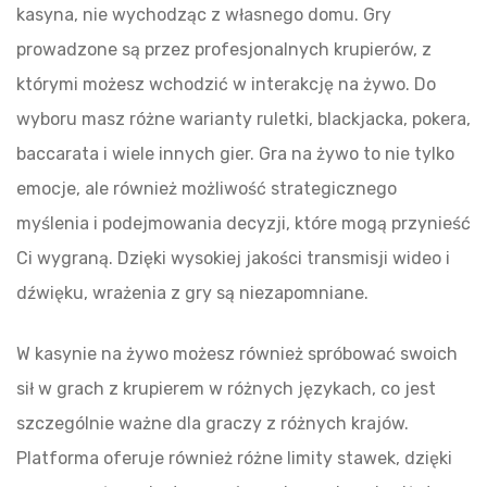
kasyna, nie wychodząc z własnego domu. Gry
prowadzone są przez profesjonalnych krupierów, z
którymi możesz wchodzić w interakcję na żywo. Do
wyboru masz różne warianty ruletki, blackjacka, pokera,
baccarata i wiele innych gier. Gra na żywo to nie tylko
emocje, ale również możliwość strategicznego
myślenia i podejmowania decyzji, które mogą przynieść
Ci wygraną. Dzięki wysokiej jakości transmisji wideo i
dźwięku, wrażenia z gry są niezapomniane.
W kasynie na żywo możesz również spróbować swoich
sił w grach z krupierem w różnych językach, co jest
szczególnie ważne dla graczy z różnych krajów.
Platforma oferuje również różne limity stawek, dzięki