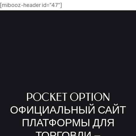
Skip
[mibooz-header id="47"]
to
content
POCKET OPTION
ОФИЦИАЛЬНЫЙ САЙТ
ПЛАТФОРМЫ ДЛЯ
ТОРГОВЛИ –