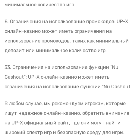
минимальное количество игр.
8. Ограничения на использование промокодов: UP-X
онлайн-казино может иметь ограничения на
использование промокодов, таких как минимальный
депозит или минимальное количество игр.
33. Ограничения на использование функции “Nu
Cashout”: UP-X онлайн-казино может иметь
ограничения на использование функции “Nu Cashout
В любом случае, мы рекомендуем игрокам, которые
ищут надежное онлайн-казино, обратить внимание
на UP-X официальный сайт, где они могут найти
широкий спектр игр и безопасную среду для игры.