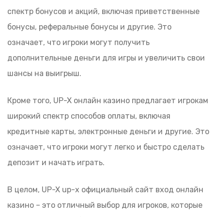
спектр бонусов и акций, включая приветственные
бонусы, реферальные бонусы и другие. Это
означает, что игроки могут получить
дополнительные деньги для игры и увеличить свои
шансы на выигрыш.
Кроме того, UP-X онлайн казино предлагает игрокам
широкий спектр способов оплаты, включая
кредитные карты, электронные деньги и другие. Это
означает, что игроки могут легко и быстро сделать
депозит и начать играть.
В целом, UP-X
up-x официальный сайт вход
онлайн
казино – это отличный выбор для игроков, которые