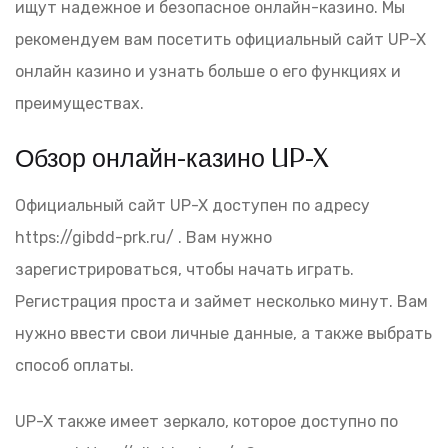
ищут надежное и безопасное онлайн-казино. Мы
рекомендуем вам посетить официальный сайт UP-X
онлайн казино и узнать больше о его функциях и
преимуществах.
Обзор онлайн-казино UP-X
Официальный сайт UP-X доступен по адресу
https://gibdd-prk.ru/ . Вам нужно
зарегистрироваться, чтобы начать играть.
Регистрация проста и займет несколько минут. Вам
нужно ввести свои личные данные, а также выбрать
способ оплаты.
UP-X также имеет зеркало, которое доступно по