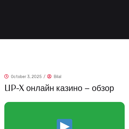
October 3, 2025
/
Bilal
UP-X онлайн казино – обзор