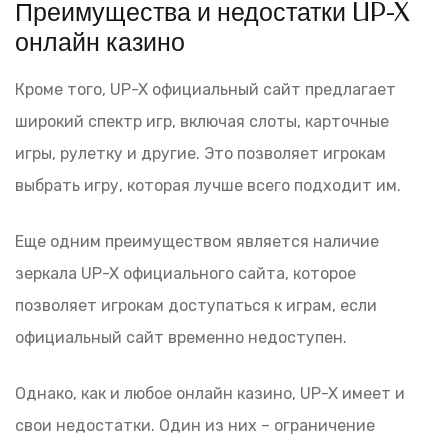
Преимущества и недостатки UP-X
онлайн казино
Кроме того, UP-X официальный сайт предлагает
широкий спектр игр, включая слоты, карточные
игры, рулетку и другие. Это позволяет игрокам
выбрать игру, которая лучше всего подходит им.
Еще одним преимуществом является наличие
зеркала UP-X официального сайта, которое
позволяет игрокам доступаться к играм, если
официальный сайт временно недоступен.
Однако, как и любое онлайн казино, UP-X имеет и
свои недостатки. Один из них – ограничение