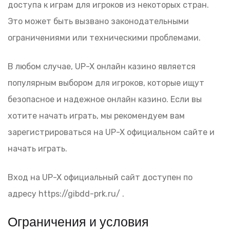
доступа к играм для игроков из некоторых стран.
Это может быть вызвано законодательными
ограничениями или техническими проблемами.
В любом случае, UP-X онлайн казино является
популярным выбором для игроков, которые ищут
безопасное и надежное онлайн казино. Если вы
хотите начать играть, мы рекомендуем вам
зарегистрироваться на UP-X официальном сайте и
начать играть.
Вход на UP-X официальный сайт доступен по
адресу https://gibdd-prk.ru/ .
Ограничения и условия